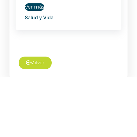
Ver más
Salud y Vida
Volver
NUESTROS
SÍGUENOS EN:
SERVICIOS
Complejo
Inteligencia
Ruta N –
Estratégica
Calle 67 Nº
52-20
Gestión de
Oficina
Innovación
@Tecnnova_UEE