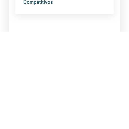
Competitivos
Volver
NUESTROS
SÍGUENOS EN:
SERVICIOS
Complejo
Inteligencia
Ruta N –
Estratégica
Calle 67 Nº
52-20
Gestión de
Oficina
Innovación
@Tecnnova_UEE
4028A
Gestión
Política de
Medellín –