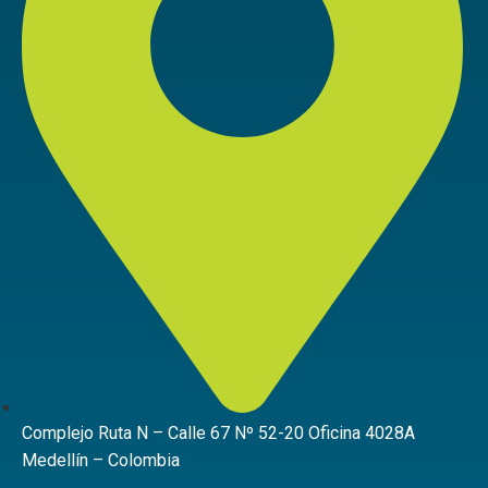
Complejo Ruta N – Calle 67 Nº 52-20 Oficina 4028A
Medellín – Colombia