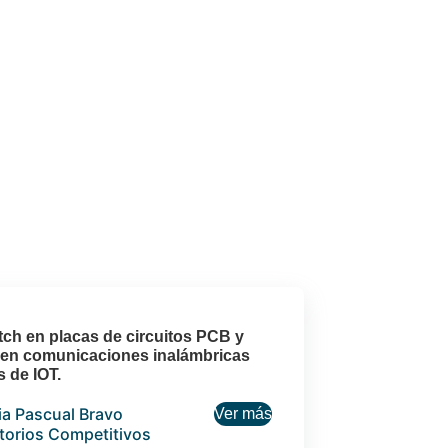
tch en placas de circuitos PCB y
n en comunicaciones inalámbricas
 de IOT.
ria Pascual Bravo
Ver más
itorios Competitivos