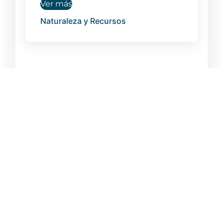
Ver más
Naturaleza y Recursos
Volver
NUESTROS
SÍGUENOS EN:
SERVICIOS
Complejo
Inteligencia
Ruta N –
Estratégica
Calle 67 Nº
52-20
Gestión de
Oficina
Innovación
@Tecnnova_UEE