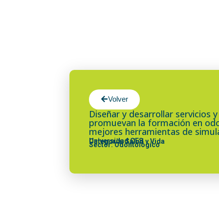
Volver
Diseñar y desarrollar servicios
promuevan la formación en odo
mejores herramientas de simul
Universidad CES
Categoría: Salud y Vida
Sector: Odontológico