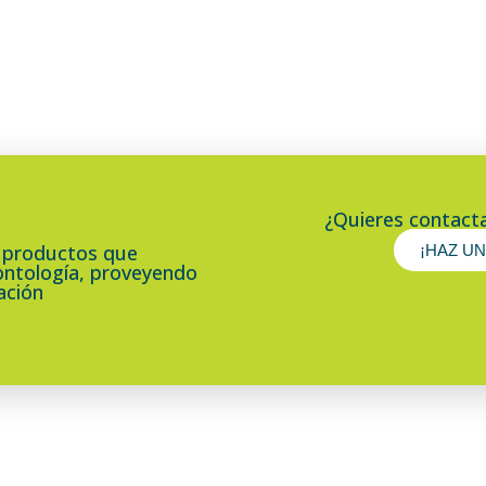
¿Quieres contact
 y productos que
¡HAZ UN
ntología, proveyendo
ación