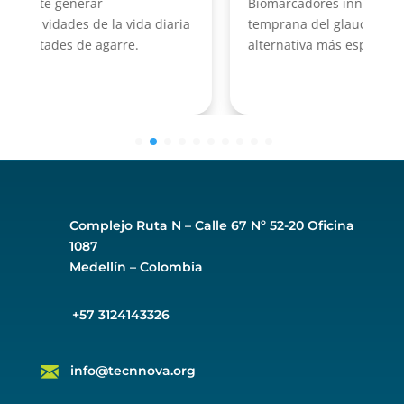
Biomarcadores innovadores para la detección
a
temprana del glaucoma, ofreciendo una
alternativa más específica
Complejo Ruta N –
Calle 67 Nº 52-20 Oficina
1087
Medellín – Colombia
+57 3124143326
info@tecnnova.org