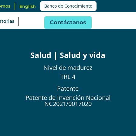
Banco de Conocimiento
omos
English
torias
Contáctanos
Salud | Salud y vida
Nivel de
madurez
TRL 4
Patente
Patente de Invención Nacional
NC2021/0017020