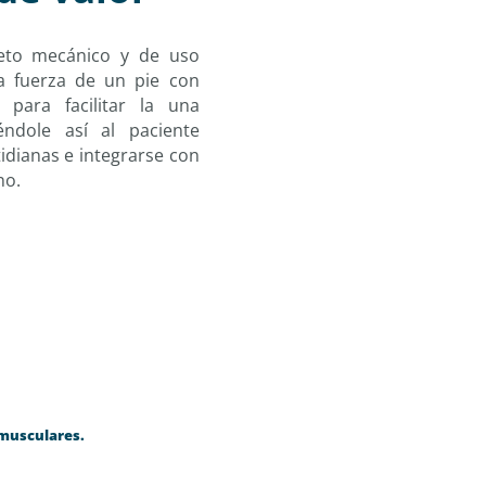
leto mecánico y de uso
a fuerza de un pie con
para facilitar la una
éndole así al paciente
tidianas e integrarse con
no.
omusculares.