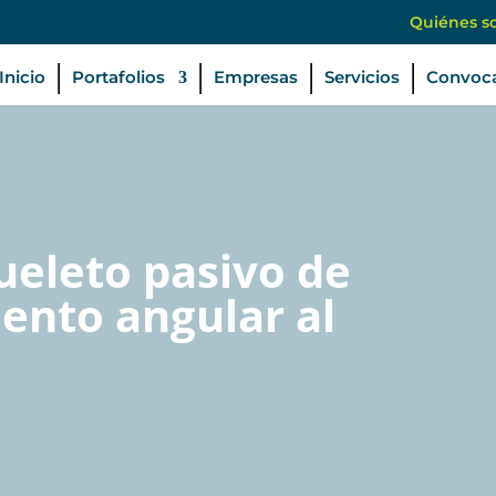
Quiénes s
Inicio
Portafolios
Empresas
Servicios
Convoca
eleto pasivo de
ento angular al