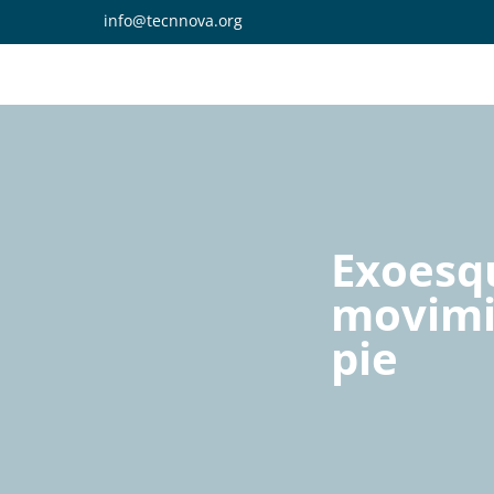
info@tecnnova.org
Exoesqu
movimi
pie