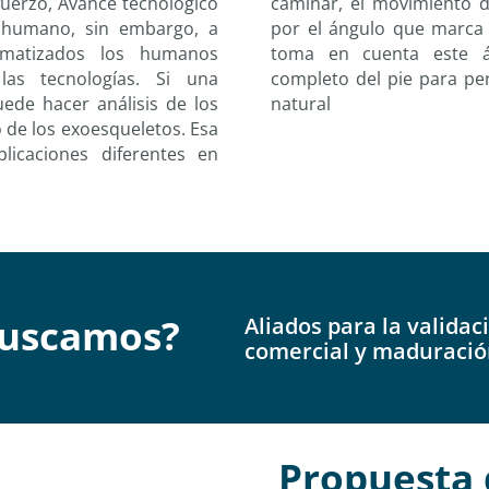
uerzo, Avance tecnológico
caminar, el movimiento d
r humano, sin embargo, a
por el ángulo que marca la
omatizados los humanos
toma en cuenta este án
las tecnologías. Si una
completo del pie para per
uede hacer análisis de los
natural
 de los exoesqueletos. Esa
licaciones diferentes en
uscam
os?
Aliados para la validac
comercial y maduración
Propuesta 