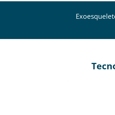
Exoesqueleto
Tecno