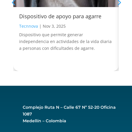
Dispositivo de apoyo para agarre
Ap
Tecnnova
|
Nov 3, 2025
Tec
Dispositivo que permite generar
Bio
independencia en actividades de la vida diaria
tem
a personas con dificultades de agarre.
alt
Complejo Ruta N –
Calle 67 Nº 52-20 Oficina
1087
Medellín – Colombia