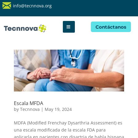
info@tecnnova.org
Contáctanos
Escala MFDA
by
Tecnnova
|
May 19, 2024
MDFA (Modified Frenchay Dysarthria Assessment) es
una escala modificada de la escala FDA para
aplicarla en pacientes con disartria de habla hispana