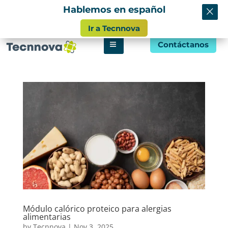
×
Hablemos en español
info@tecnnova.org
Ir a Tecnnova
Contáctanos
Módulo calórico proteico para alergias
alimentarias
by
Tecnnova
|
Nov 3, 2025