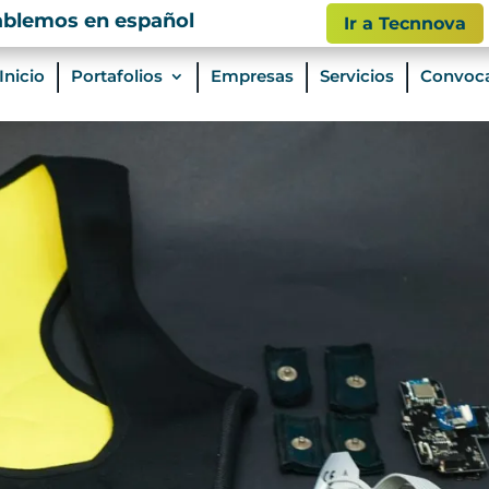
blemos en español
Quiénes s
Ir a Tecnnova
Inicio
Portafolios
Empresas
Servicios
Convoca