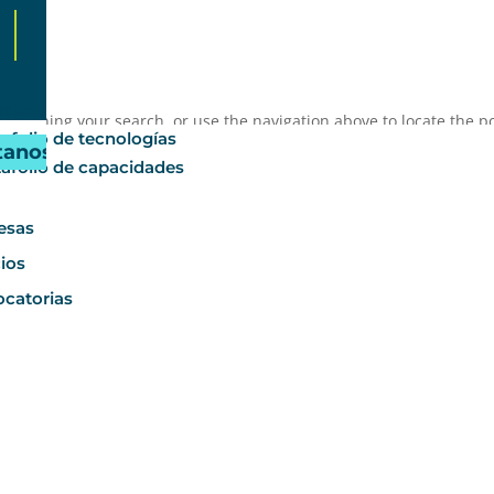
folios
 refining your search, or use the navigation above to locate the po
afolio de tecnologías
tanos
afolio de capacidades
esas
cios
catorias