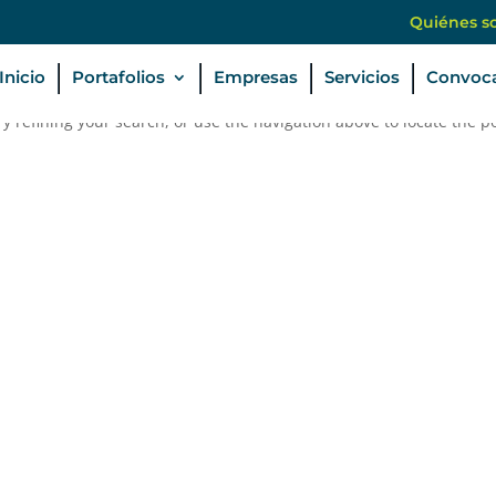
Quiénes s
Inicio
Portafolios
Empresas
Servicios
Convoca
 refining your search, or use the navigation above to locate the po