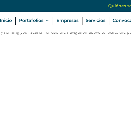
Quiénes s
Inicio
Portafolios
Empresas
Servicios
Convoca
 refining your search, or use the navigation above to locate the po