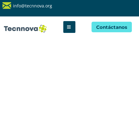
info@tecnnova.org
Contáctanos
Descubre el mundo
de la innovación
A través de voces especializadas te
entregamos datos, tendencias,
información, historias, opiniones y
experiencias para que tomes
decisiones basadas en la ciencia, la
tecnología y la innovación.